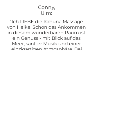
Conny,
Ulm:
"Ich LIEBE die Kahuna Massage
von Heike. Schon das Ankommen
in diesem wunderbaren Raum ist
ein Genuss - mit Blick auf das
Meer, sanfter Musik und einer
einzigartigen Atmosphäre. Bei
Heike fühlte ich mich rundum
geborgen und gut aufgehoben."
⭐️⭐️⭐️⭐️⭐️ Wie war
Deine Kahuna
Massage?
Ich freue mich über