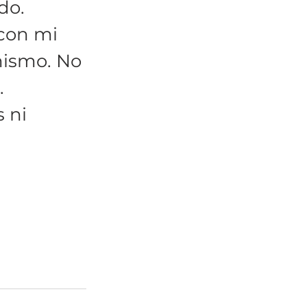
do. 
con mi 
mismo. No 
 
 ni 