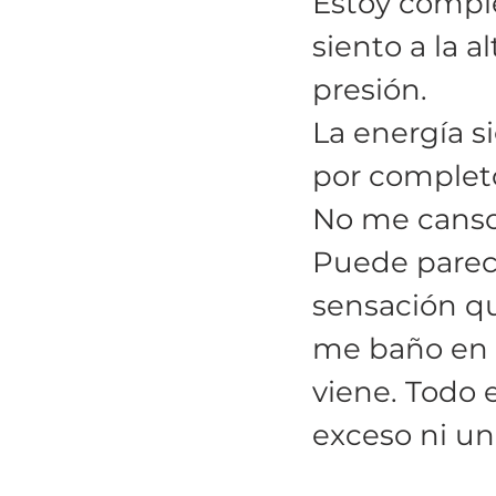
Estoy comple
siento a la a
presión. 
La energía s
por completo
No me canso, 
Puede parece
sensación qu
me baño en él
viene. Todo 
exceso ni un