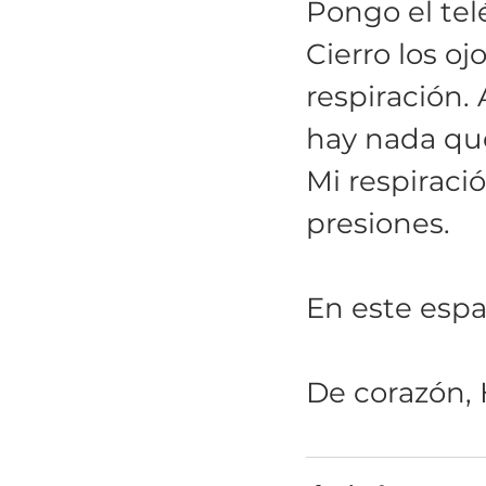
Pongo el telé
Cierro los o
respiración.
hay nada que
Mi respiració
presiones. 
En este espa
De corazón, 