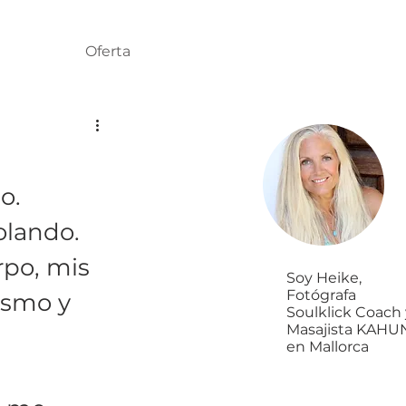
Oferta
o. 
lando. 
rpo, mis 
Soy Heike,
Fotógrafa
ismo y 
Soulklick Coach 
Masajista KAHU
en Mallorca