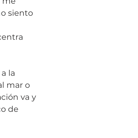
o me 
no siento 
centra 
a la 
l mar o 
ción va y 
co de 