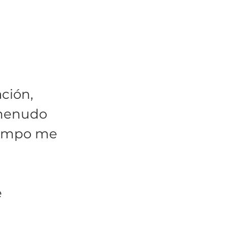
 
ción, 
menudo 
iempo me 
 