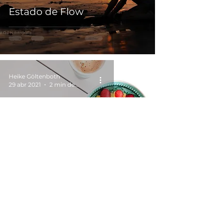
Estado de Flow
Heike Göltenboth
29 abr 2021
2 min de lectura
Desayuno favorito