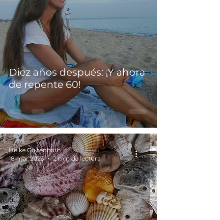
Diez años después: ¡Y ahora
de repente 60!
Heike Göltenboth
18 mar 2023
2 min de lectura