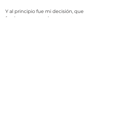
Y al principio fue mi decisión, que 
fue la respuesta a la pregunta: 
¿Qué es lo que mi cuerpo y mi 
alma necesitan ahora?
De todo corazón, Heike
Ver todo
Entradas recientes